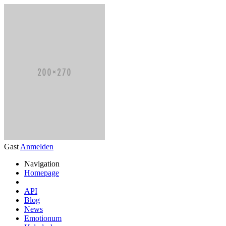
Gast
Anmelden
Navigation
Homepage
API
Blog
News
Emotionum