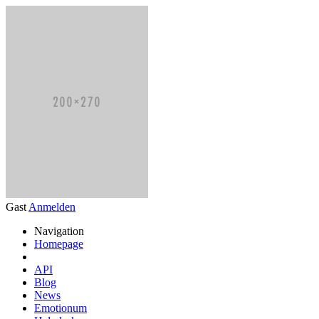
Gast
Anmelden
Navigation
Homepage
API
Blog
News
Emotionum